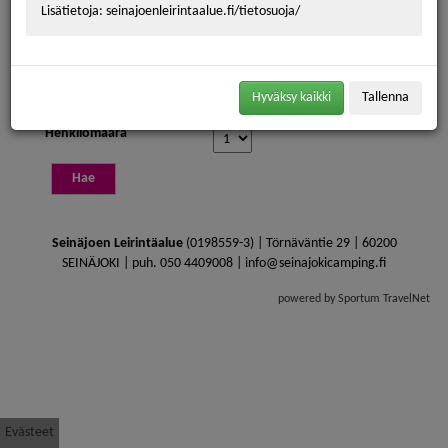
Lisätietoja: seinajoenleirintaalue.fi/tietosuoja/
36
31
1
2
3
4
5
6
Saapumispäivä
Lähtöpäivä
Hyväksy kaikki
Tallenna
Henkilömäärä
Seinäjoen Leirintäalue
(0198559-3) | Törnäväntie 29 | 60200
SEINÄJOKI | puh. 050 4409008 | info@seinajokicamping.fi
powered by Sportum TravelNet
Evästeet