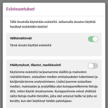
Toggle
Evästeasetukset
navigatio
Tällä sivustolla käytetään evästeitä. Jatkamalla sivuston käyttöä
hyväksyt evästeiden käytön!
Välttämättömät
Hae vapaata majoitusta
Tämä sivusto käyttää evästeitä
Valitse kalenterista saapumispäiväsi ja lähtöpäiväsi.
Jatka
-
painikkeella saat listan vapaista tuotteista.
Mieltymykset, tilastot, markkinointi
Käytämme evästeitä tarjoamamme sisällön ja mainosten
vko
ma
ti
ke
to
pe
la
su
räätälöimiseen, sosiaalisen median ominaisuuksien tukemiseen ja
31
27
28
29
30
31
1
2
kävijämäärämme analysoimiseen. Lisäksi jaamme sosiaalisen
median, mainosalan ja analytiikka-alan kumppaneillemme tietoja
32
3
4
5
6
7
8
9
siitä, miten käytät sivustoamme. Kumppanimme voivat yhdistää
33
10
11
12
13
14
15
16
näitä tietoja muihin tietoihin, joita olet antanut heille tai joita on
kerätty, kun olet käyttänyt heidän palvelujaan.
34
17
18
19
20
21
22
23
35
24
25
26
27
28
29
30