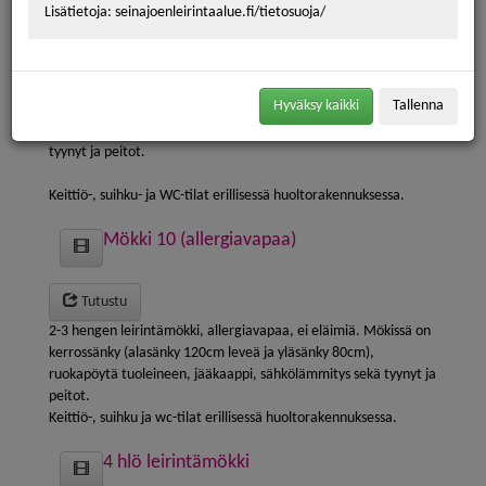
Lisätietoja: seinajoenleirintaalue.fi/tietosuoja/
Tutustu
2-3 hengen leirintämökki.
Hyväksy kaikki
Tallenna
Mökissä on kerrossänky (alasänky 120cm leveä ja yläsänky
80cm), ruokapöytä tuoleineen, jääkaappi, sähkölämmitys sekä
tyynyt ja peitot.
Keittiö-, suihku- ja WC-tilat erillisessä huoltorakennuksessa.
Mökki 10 (allergiavapaa)
Tutustu
2-3 hengen leirintämökki, allergiavapaa, ei eläimiä. Mökissä on
kerrossänky (alasänky 120cm leveä ja yläsänky 80cm),
ruokapöytä tuoleineen, jääkaappi, sähkölämmitys sekä tyynyt ja
peitot.
Keittiö-, suihku ja wc-tilat erillisessä huoltorakennuksessa.
4 hlö leirintämökki