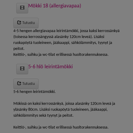
Mökki 18 (allergiavapaa)
Tutustu
4-5 hengen allergiavapaa leirintämökki, jossa kaksi kerrossänkyä
(toisessa kerrossängyssä alasänky 120cm leveä). Lisäksi
ruokapöytä tuoleineen, jääkaappi, sähkölämmitys, tyynyt ja
peitot.
Keittiö-, suihku ja wc-tilat erillisessä huoltorakennuksessa.
5-6 hlö leirintämökki
Tutustu
5-6 hengen leirintämökki.
Mökissä on kaksi kerrossänkyä, joissa alasänky 120cm leveä ja
yläsänky 80cm. Lisäksi ruokapöytä tuoleineen, jääkaappi,
sähkölämmitys sekä tyynyt ja peitot.
Keittiö-, suihku ja wc-tilat erillisessä huoltorakennuksessa.