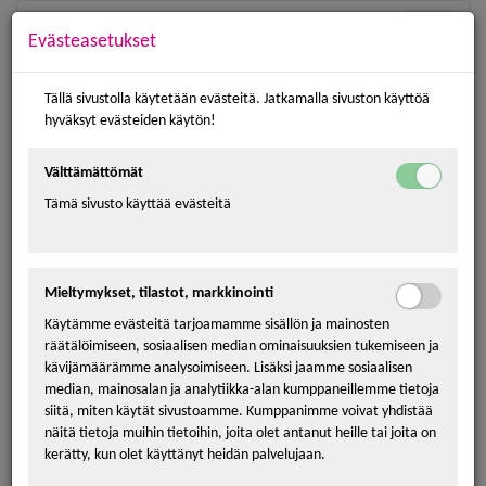
Toggle
Evästeasetukset
navigatio
Tällä sivustolla käytetään evästeitä. Jatkamalla sivuston käyttöä
hyväksyt evästeiden käytön!
Mökit
Välttämättömät
Tämä sivusto käyttää evästeitä
Mökki 55
Tutustu
Mieltymykset, tilastot, markkinointi
Tasokas 6-8 hengen mökki on vuokrattavissa ympärivuotisesti
Käytämme evästeitä tarjoamamme sisällön ja mainosten
räätälöimiseen, sosiaalisen median ominaisuuksien tukemiseen ja
Mökissä on oma sauna, pesuhuone, makuuhuone, tupakeittiö,
kävijämäärämme analysoimiseen. Lisäksi jaamme sosiaalisen
parvi ja erillinen wc sekä terassi. Alakerran makuuhuoneessa on
median, mainosalan ja analytiikka-alan kumppaneillemme tietoja
kaksi sänkyä, parvella neljä sänkyä ja tupakeittiössä levitettävä
siitä, miten käytät sivustoamme. Kumppanimme voivat yhdistää
vuodesohva.
näitä tietoja muihin tietoihin, joita olet antanut heille tai joita on
kerätty, kun olet käyttänyt heidän palvelujaan.
2-3 hlö leirintämökki