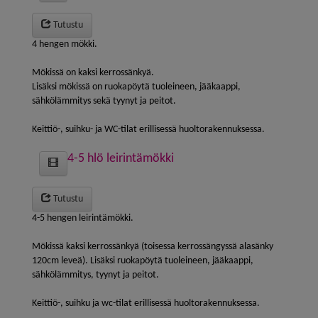
Tutustu
4 hengen mökki.
Mökissä on kaksi kerrossänkyä.
Lisäksi mökissä on ruokapöytä tuoleineen, jääkaappi,
sähkölämmitys sekä tyynyt ja peitot.
Keittiö-, suihku- ja WC-tilat erillisessä huoltorakennuksessa.
4-5 hlö leirintämökki
Tutustu
4-5 hengen leirintämökki.
Mökissä kaksi kerrossänkyä (toisessa kerrossängyssä alasänky
120cm leveä). Lisäksi ruokapöytä tuoleineen, jääkaappi,
sähkölämmitys, tyynyt ja peitot.
Keittiö-, suihku ja wc-tilat erillisessä huoltorakennuksessa.