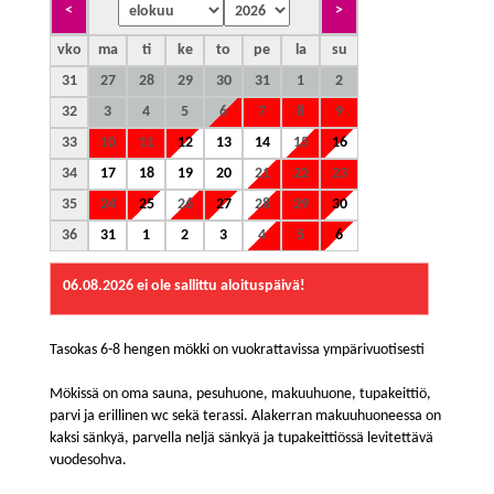
vko
ma
ti
ke
to
pe
la
su
31
27
28
29
30
31
1
2
32
3
4
5
6
7
8
9
33
10
11
12
13
14
15
16
34
17
18
19
20
21
22
23
35
24
25
26
27
28
29
30
36
31
1
2
3
4
5
6
06.08.2026
ei ole sallittu aloituspäivä!
Tasokas 6-8 hengen mökki on vuokrattavissa ympärivuotisesti
Mökissä on oma sauna, pesuhuone, makuuhuone, tupakeittiö,
parvi ja erillinen wc sekä terassi. Alakerran makuuhuoneessa on
kaksi sänkyä, parvella neljä sänkyä ja tupakeittiössä levitettävä
vuodesohva.