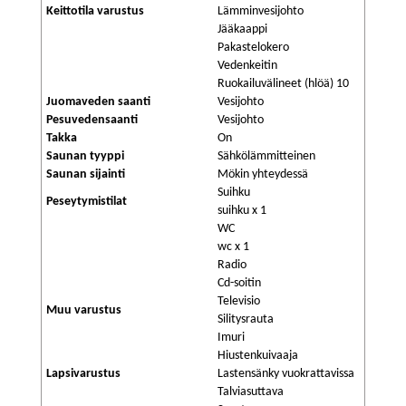
Keittotila varustus
Lämminvesijohto
Jääkaappi
Pakastelokero
Vedenkeitin
Ruokailuvälineet (hlöä) 10
Juomaveden saanti
Vesijohto
Pesuvedensaanti
Vesijohto
Takka
On
Saunan tyyppi
Sähkölämmitteinen
Saunan sijainti
Mökin yhteydessä
Suihku
Peseytymistilat
suihku x 1
WC
wc x 1
Radio
Cd-soitin
Televisio
Muu varustus
Silitysrauta
Imuri
Hiustenkuivaaja
Lapsivarustus
Lastensänky vuokrattavissa
Talviasuttava