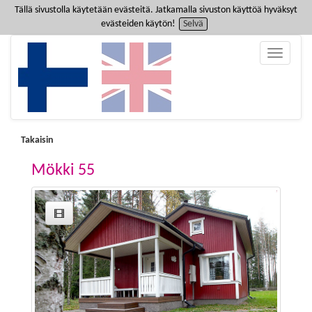
Tällä sivustolla käytetään evästeitä. Jatkamalla sivuston käyttöä hyväksyt
evästeiden käytön!
Selvä
Toggle
navigatio
Takaisin
Mökki 55