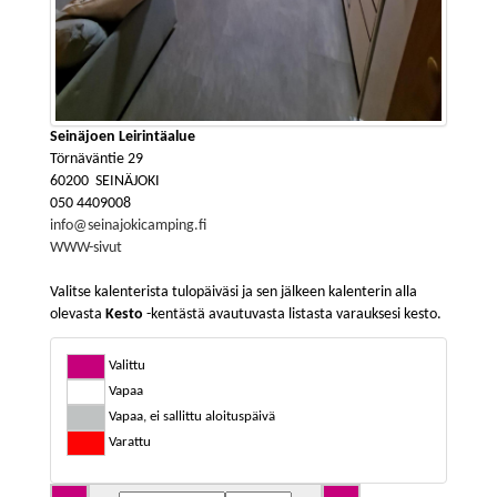
Seinäjoen Leirintäalue
Törnäväntie 29
60200 SEINÄJOKI
050 4409008
info@seinajokicamping.fi
WWW-sivut
Valitse kalenterista tulopäiväsi ja sen jälkeen kalenterin alla
olevasta
Kesto
-kentästä avautuvasta listasta varauksesi kesto.
Valittu
Vapaa
Vapaa, ei sallittu aloituspäivä
Varattu