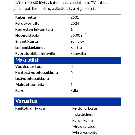
Lisäksi mökistä löytyy kaikki mukavuudet mm. TV, takka,
jääkaappi, liesi, mikro, astiastot, tyynyt ja peitot.
Rakennettu
2001
Peruskorjattu
2024
Kerrosten lukumäärä
1
Huoneistoala
50,00 m²
Sijaintikunta
Seinäjoki
Lemmikkieläimet
Sallittu
Pyörätuolilla liikkuville
Ei sovellu
Makuutilat
Vuodepaikkoja
8
Kiinteitä vuodepaikkoja
6
Lisävuodepaikkoja
2
Makuuhuoneita
1
Parvi
Kyllä
Varustus
Keittotilan tyyppi
Keittonurkkaus
Induktioliesi
Kahvinkeitin
Mikroaaltouuni
Kylmävesijohto