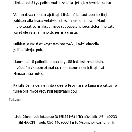
Hintaan sisältyy paikkamaksu sekä kuljettajan henkilömaksu.
Voit maksaa muut majoittujat lisäämällä tuotteen koriin ja
valitsemalla lisäpalvelut-kohdassa henkilömäärän. Muut
majoittujat voi maksaa myös saapuessa ja suosittelemme tätä,
jos et ole varma majoittujien määrästä.
Suihkut ja wc-tilat käytettävissä 24/7, lisäksi alueella
grillipaikkoja+puita.
Huom. näillä paikoilla ei saa käyttää katoksia/markiisia,
myöskään viereen ei mahdu muun seurueen telttoja tai
ylimääräisiä autoja.
Kaikilla Seinäjoen leirintäalueella Provinssin aikana majoittuvilla
tulee olla myös Provinssi festivaalilippu.
Takaisin
Seinäjoen Leirintäalue
(0198559-3) | Törnäväntie 29 | 60200
SEINÄJOKI | puh. 050 4409008 | info@seinajokicamping.fi