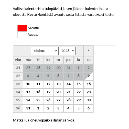
Valitse kalenterista tulopäiväsi ja sen jälkeen kalenterin alla
olevasta
Kesto
-kentästä avautuvasta listasta varauksesi kesto.
Varattu.
Vapaa.
>
vko
ma
ti
ke
to
pe
la
su
31
27
28
29
30
31
1
2
32
3
4
5
6
7
8
9
33
10
11
12
13
14
15
16
34
17
18
19
20
21
22
23
35
24
25
26
27
28
29
30
36
31
1
2
3
4
5
6
Matkailuajoneuvopaikka ilman sähköä.